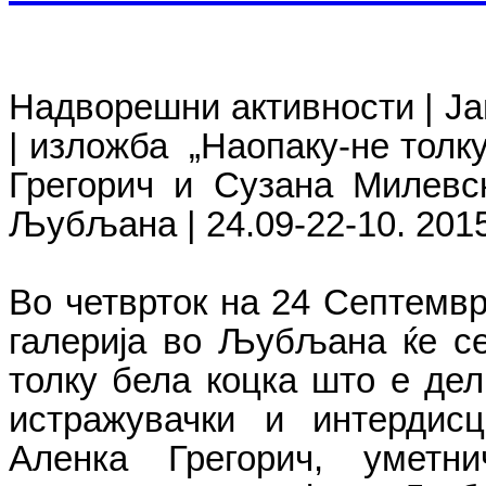
Надворешни активности | Ј
| изложба „
Наопаку-не толку
Грегорич и Сузана Милевс
Љубљана
|
24.09-22-10.
2015
Во четврток на 24 Септемвр
галерија во Љубљана ќе се
толку бела коцка што е дел
истражувачки и интердис
Аленка Грегорич, уметн