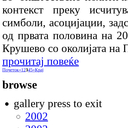
контекст преку исчиту
симболи, асоцијации, зад
од првата половина на 20
Крушево со околијата на 
прочитај повеќе
Почеток
«
1
2
3
4
5
»
Крај
browse
gallery press to exit
2002