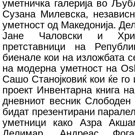
уметничка галерија во Љубља
Сузана Милевска, независ
уметност од Македонија.
Дел
Јане Чаловски и Хрис
претставници на Републи
биенале кои на изложбата с
на модерна уметност на Osk
Сашо Станојковиќ кои ќе го
проект Инвентарна книга на
дневниот весник Слободен п
бидат презентирани паралел
уметници како Азра Акшам
Делимар, Андреас Фог