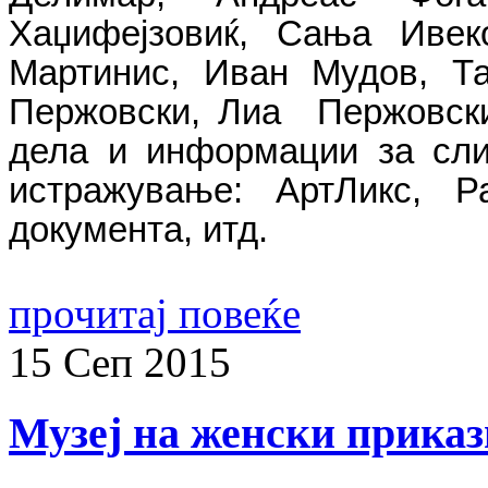
Хаџифејзовиќ, Сања Ивек
Мартинис, Иван Мудов, Та
Пержовски, Лиа Пержовски
дела и информации за сли
истражување: АртЛикс, Ра
документа, итд.
прочитај повеќе
15
Сеп
2015
Музеј на женски прика