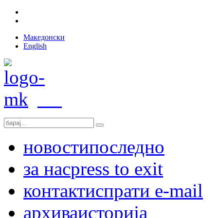
Македонски
English
новости
последно
за нас
press to exit
контакт
испрати e-mail
архива
историја