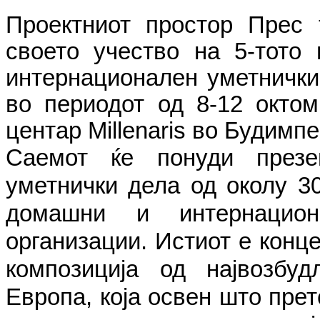
Проектниот простор Прес 
своето учество на 5-тото 
интернационален уметнички 
во периодот од 8-12 октом
центар Millenaris во Будим
Саемот ќе понуди презе
уметнички дела од околу 30
домашни и интернацио
организации. Истиот е конц
композиција од највозбу
Европа, која освен што пре