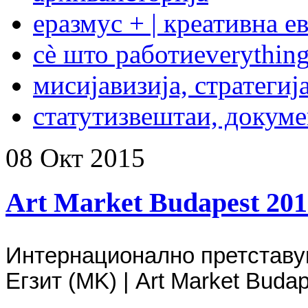
еразмус + | креативна е
сѐ што работи
everything
мисија
визија, стратегиј
статут
извештаи, докум
08
Окт
2015
Art Market Budapest 201
Интернационално претставу
Егзит (MK) | Art Market Budap