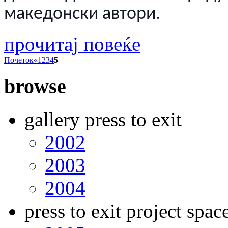
македонски автори.
прочитај повеќе
Почеток
«
1
2
3
4
5
browse
gallery press to exit
2002
2003
2004
press to exit project spac