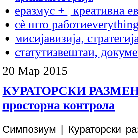
еразмус + | креативна е
сѐ што работи
everything
мисија
визија, стратегиј
статут
извештаи, докум
20
Мар
2015
КУРАТОРСКИ РАЗМЕНИ 
просторна контрола
Симпозиум | Кураторски ра