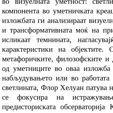
во визуелната уметност: светл
компонента во уметничката креац
изложбата ги анализираат визуел
и трансформативната моќ на при
исликаат темнината, нагласува
карактеристики на објектите. 
метафоричките, филозофските и д
од уметниците во оваа изложба 
набљудувањето или во работата с
светлината, Флор Хелуан патува ни
се фокусира на истражувањ
предисториската обсерваторија