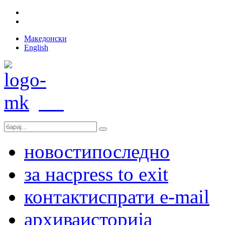
Македонски
English
новости
последно
за нас
press to exit
контакт
испрати e-mail
архива
историја