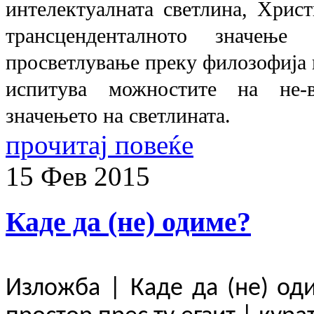
интелектуалната светлина, Христ
трансценденталното значењ
просветлување преку филозофија 
испитува можностите на не-в
значењето на светлината.
прочитај повеќе
15
Фев
2015
Каде да (не) одиме?
Изложба
|
Каде да (не) од