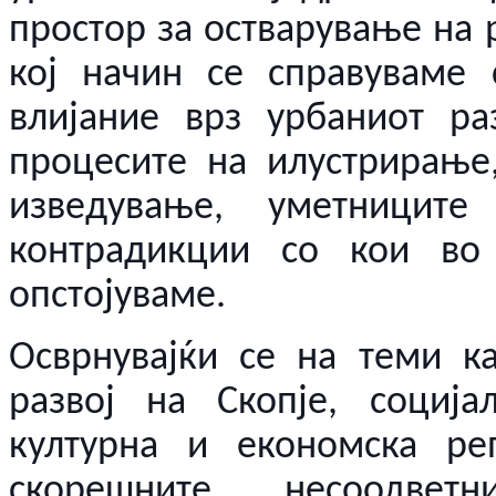
простор за остварување на 
кој начин се справуваме 
влијание врз урбаниот ра
процесите на илустрирање
изведување, уметницит
контрадикции со кои во
опстојуваме.
Осврнувајќи се на теми к
развој на Скопје, социјал
културна и економска реп
скорешните несоодве