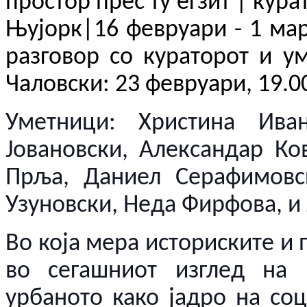
простор прес ту егзит
|
кура
Њујорк
|16
февруари
- 1
ма
разговор со кураторот и ум
Чаловски
: 23
февруари
,
19.0
Уметници: Христина Иван
Јовановски, Александар Ко
Прља, Даниел Серафимовск
Узуновски, Неда Фирфова, и 
Во која мера историските и
во сегашниот изглед на 
урбаното како јадро на соц