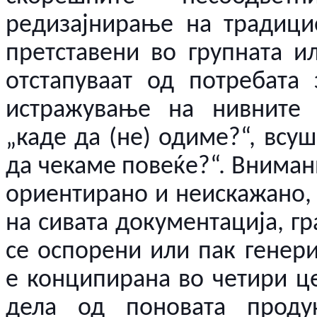
редизајнирање на традици
претставени во групната 
отстапуваат од потребата
истражување на нивните 
„каде да (не) одиме?“, всу
да чекаме повеќе?“. Вниман
ориентирано и неискажано, 
на сивата документација, г
се оспорени или пак генери
е конципирана во четири це
дела од поновата проду