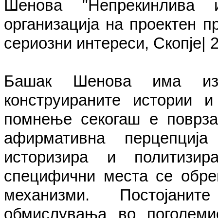
Шенова "Непрекинлива 
организација на проектен пр
сериозни интереси, Скопје| 2
Башак Шенова има изј
конструираните истории и
помнење секогаш е поврзан
афирмативна перцепциј
историзира и политизир
специфични места се обре
механизми. Постојани
обмислувања во поголемио