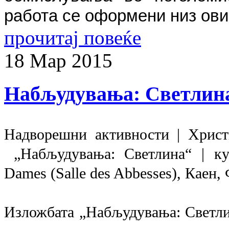
работа се оформени низ ови
прочитај повеќе
18
Мар
2015
Набљудувања: Светлин
Надворешни активности | Христ
„Набљудувања: Светлина“ | ку
Dames (Salle des Abbesses), Каен, 
Изложбата „Набљудувања: Светлин