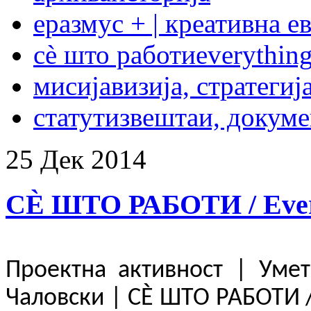
еразмус + | креативна е
сѐ што работи
everything
мисија
визија, стратегиј
статут
извештаи, докум
25
Дек
2014
СÈ ШТО РАБОТИ / Every
Проектна активност
|
Умет
Чаловски
| СÈ ШТО РАБОТИ / 