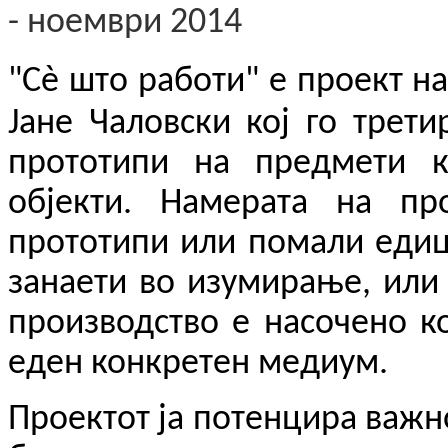
- ноември
201
4
"Сѐ што работи"
e
проект на
Јане Чаловски кој го трет
прототипи
н
а предмети к
објекти
. Намерата на пр
прототипи или помали едиц
занаети во изумирање
,
или 
производство е насочено к
еден конкретен медиум.
Проектот ја потенцира важн