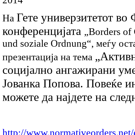
201
4
Гете универзитетот
во 
На
конференцијата
„
Borders of
und soziale Ordnung“, меѓу ост
„Активн
презентација на тема
социјално ангажирани ум
Јованка Попова. Повеќе 
можете да најдете на след
http://www.normativeorders.net/