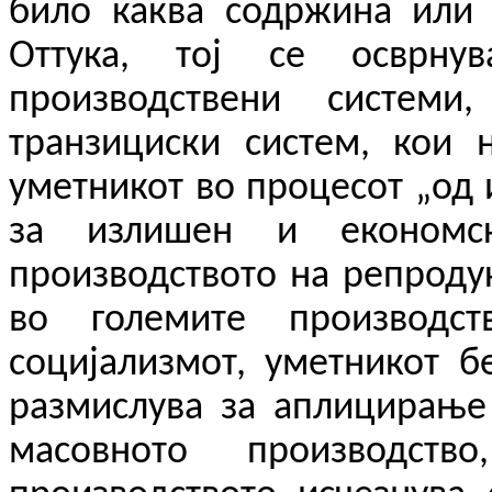
било каква содржина или 
Оттука, тој се осврн
производствени системи
транзициски систем, кои 
уметникот во процесот „од 
за излишен и економск
производството на репродук
во големите производс
социјализмот, уметникот б
размислува за аплицирање 
масовното производст