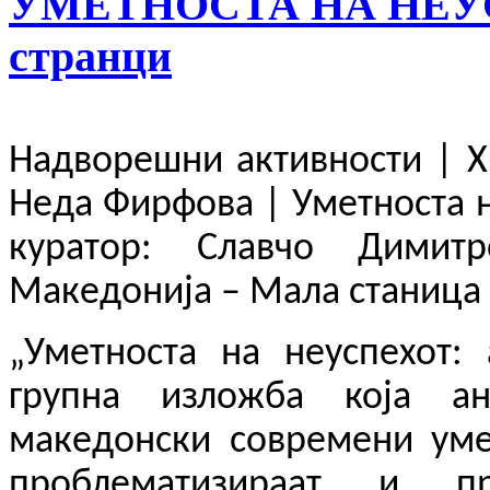
УМЕТНОСТА НА НЕУС
странци
Надворешни активности | Хр
Неда Фирфова | Уметноста н
куратор: Славчо Димит
Македонија – Мала станица |
„Уметноста на неуспехот: 
групна изложба која ан
македонски современи умет
проблематизираат и пр