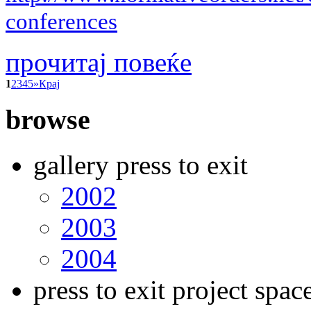
conferences
прочитај повеќе
1
2
3
4
5
»
Крај
browse
gallery press to exit
2002
2003
2004
press to exit project spac