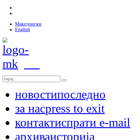
Македонски
English
новости
последно
за нас
press to exit
контакт
испрати e-mail
архива
историја