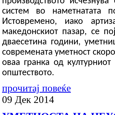
производството исчезнува
систем во наметнатата п
Истовремено, иако артиз
македонскиот пазар, се по
дваесетина години, уметни
современата уметност скоро
оваа гранка од културниот
општеството.
прочитај повеќе
09
Дек
2014