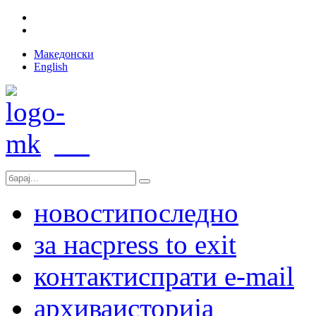
Македонски
English
новости
последно
за нас
press to exit
контакт
испрати e-mail
архива
историја