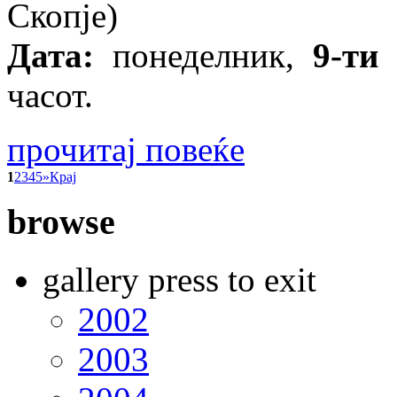
Скопје)
Дата:
понеделник,
9-ти
часот.
прочитај повеќе
1
2
3
4
5
»
Крај
browse
gallery press to exit
2002
2003