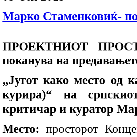
Марко Стаменковиќ- п
ПРОЕКТНИОТ ПРОС
поканува на предавањет
„Југот како место од к
курира)“ на српскио
критичар и куратор Ма
Место:
просторот Концеп