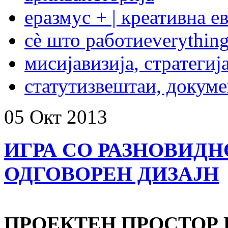
еразмус + | креативна е
сѐ што работи
everything
мисија
визија, стратегиј
статут
извештаи, докум
05
Окт
2013
ИГРА СО РАЗНОВИД
ОДГОВОРЕН ДИЗАЈН
ПРОЕКТЕН ПРОСТОР ПР