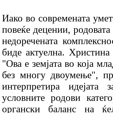
Иако во современата умет
повеќе децении, родовата
недоречената комплексно
биде актуелна. Христина
"Ова е земјата во која мл
без многу двоумење", пр
интерпретира идејата
условните родови катег
органски баланс на ќел