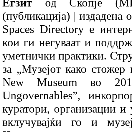
Егзит
од Скопје (MK)
(публикација) | издадена
Spaces Directory е инте
кои ги негуваат и поддр
уметнички практики. Стру
за „Музејот како стожер 
New Museum во 2012
Ungovernables”, инкорп
куратори, организации и 
вклучувајќи го и музе