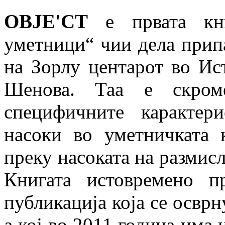
OBJE'CT
е првата кни
уметници“ чии дела припа
на Зорлу центарот во Ис
Шенова. Таа е скро
специфичните карактер
насоки во уметничката 
преку насоката на размис
Книгата истовремено п
публикација која се осврн
а кој во 2011 година има 