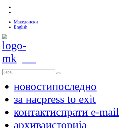
Македонски
English
новости
последно
за нас
press to exit
контакт
испрати e-mail
архива
историја