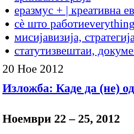
еразмус + | креативна е
сѐ што работи
everything
мисија
визија, стратегиј
статут
извештаи, докум
20
Ное
2012
Изложба: Каде да (не) о
Ноември 22 – 25, 2012