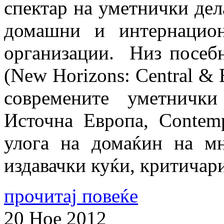
спектар на уметнички дел
домашни и интернацио
организации. Низ посебн
(New Horizons: Central & E
современите уметничк
Источна Европа, Contemp
улога на домаќин на мн
издавачки куќи, критичар
прочитај повеќе
20
Ное
2012