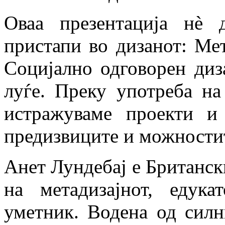
Оваа презентација нè 
пристапи во дизанот: Мет
Социјално одговорен диза
луѓе. Преку употреба н
истражуваме проекти и
предизвиците и можностит
Анет Лундебај е Британски
на метадизајнот, едук
уметник. Водена од силн