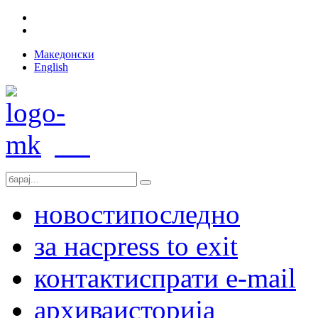
Македонски
English
новости
последно
за нас
press to exit
контакт
испрати e-mail
архива
историја