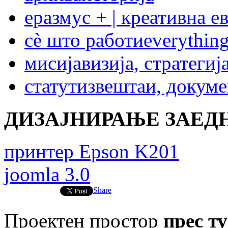
еразмус + | креативна е
сѐ што работи
everything
мисија
визија, стратегиј
статут
извештаи, докум
ДИЗАЈНИРАЊЕ ЗАЕДН
принтер Epson K201
joomla 3.0
Share
Проектен простор
прес ту