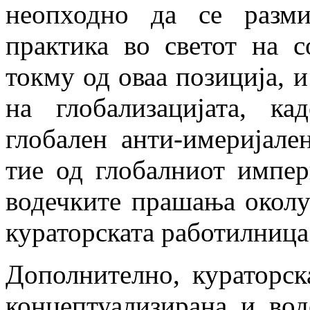
неопходно да се разм
практика во светот на с
токму од оваа позиција, 
на глобализацијата, ка
глобален анти-имеријале
тие од глобалниот импер
водечките прашања околу
кураторската работилница
Дополнително, кураторск
концептуализирана и во