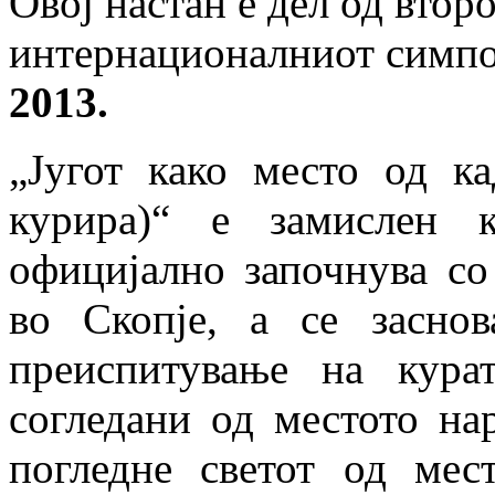
Овој настан е дел од втор
интернационалниот симп
2013.
„Југот како место од к
курира)“ е замислен к
официјално започнува со
во Скопје, а се засно
преиспитување на кура
согледани од местото на
погледне светот од мес