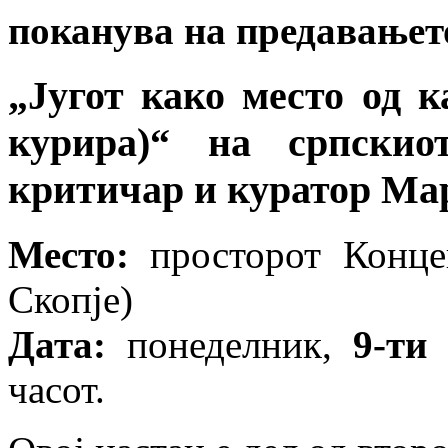
поканува на предавањет
„Југот како место од к
курира)“ на српскио
критичар и куратор Ма
Место:
просторот Концеп
Скопје)
Дата:
понеделник,
9-ти
часот.