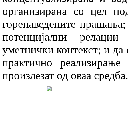
организирана со цел по
горенаведените прашања;
потенцијални релации
уметнички контекст; и да 
практично реализирање
произлезат од оваа средба