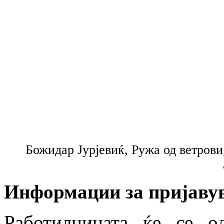
Божидар Јурјевиќ, Ружа од ветрови
Информации за пријаву
Работилницата ќе се о