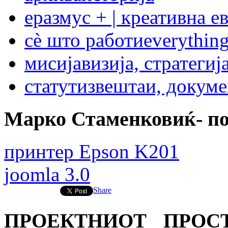
еразмус + | креативна е
сѐ што работи
everything
мисија
визија, стратегиј
статут
извештаи, докум
Марко Стаменковиќ- п
принтер Epson K201
joomla 3.0
Share
ПРОЕКТНИОТ ПРОС