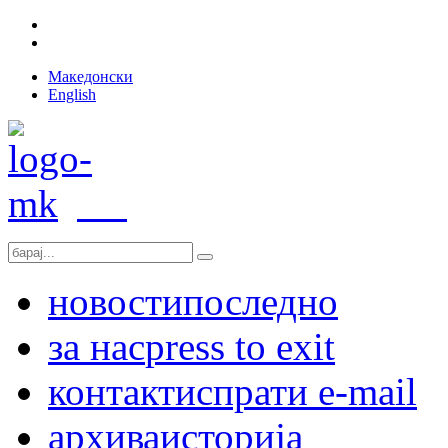
Македонски
English
новости
последно
за нас
press to exit
контакт
испрати e-mail
архива
историја