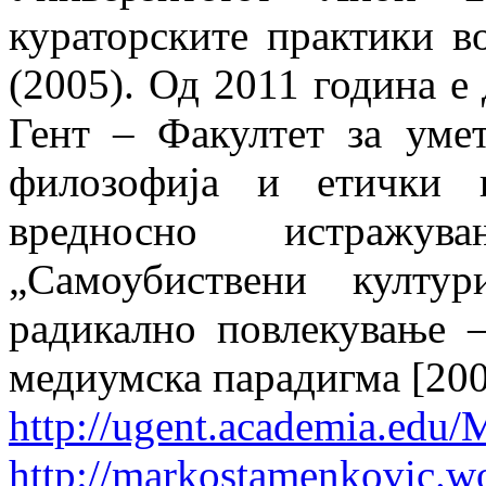
кураторските практики в
(2005). Од 2011 година е
Гент – Факултет за уме
филозофија и етички 
вредносно истражу
„Самоубиствени култу
радикално повлекување 
медиумска парадигма [200
http://ugent.academia.edu
http://markostamenkovic.w