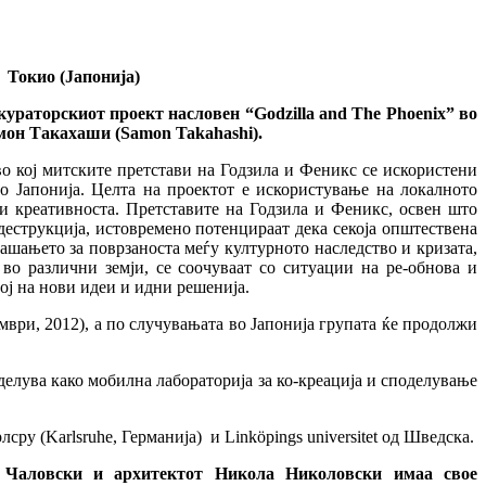
| Токио (Јапонија)
кураторскиот проект насловен “Godzilla and The Phoenix” во
амон Такахаши (Samon Takahashi).
о кој митските претстави на Годзила и Феникс се искористени
о Јапонија. Целта на проектот е искористување на локалното
 и креативноста. Претставите на Годзила и Феникс, освен што
 деструкција, истовремено потенцираат дека секоја општествена
прашањето за поврзаноста меѓу културното наследство и кризата,
 во различни земји, се соочуваат со ситуации на ре-обнова и
ој на нови идеи и идни решенија.
мври, 2012), а по случувањата во Јапонија групата ќе продолжи
делува како мобилна лабораторија за ко-креација и споделување
сру (Karlsruhe, Германија) и Linköpings universitet од Шведска.
 Чаловски и архитектот Никола Николовски имаа свое