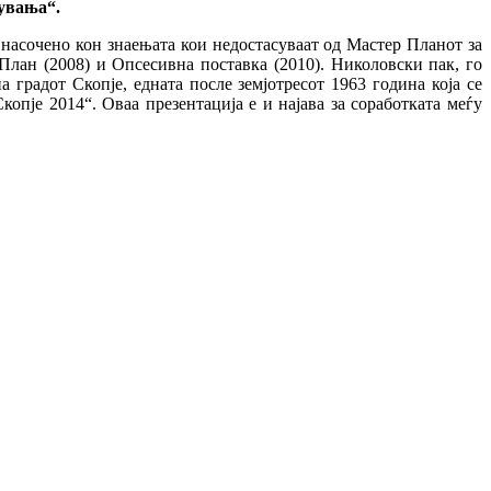
увања“.
насочено кон знаењата кои недостасуваат од Мастер Планот за
План (2008) и Опсесивна поставка (2010). Николовски пак, го
градот Скопје, едната после земјотресот 1963 година која се
опје 2014“. Оваа презентација е и најава за соработката меѓу