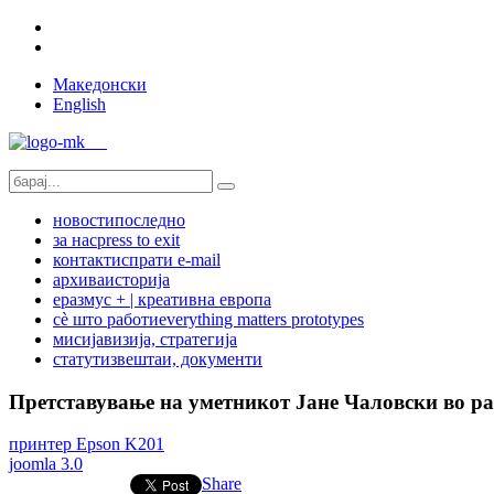
Македонски
English
новости
последно
за нас
press to exit
контакт
испрати e-mail
архива
историја
еразмус + | креативна европа
сѐ што работи
everything matters prototypes
мисија
визија, стратегија
статут
извештаи, документи
Претставување на уметникот Јане Чаловски во р
принтер Epson K201
joomla 3.0
Share