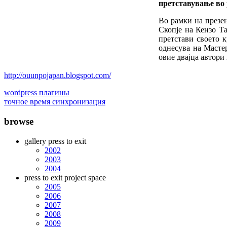
претставување во 
Во рамки на презен
Скопје на Кензо Т
претстави своето к
однесува на Мастер
овие двајца автор
http://ouunpojapan.blogspot.com/
wordpress плагины
точное время синхронизация
browse
gallery press to exit
2002
2003
2004
press to exit project space
2005
2006
2007
2008
2009