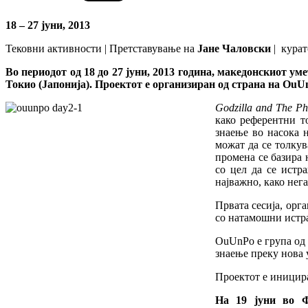
18 – 27 јуни, 2013
Тековни активности | Претставување на
Јане Чаловски
| курат
Во периодот од 18 до 27 јуни, 2013 година, македонскиот у
Токио (Јапонија). Проектот е организиран од страна на OuU
Godzilla and The Ph
како референтни т
знаење во насока 
можат да се толкув
промена се базира 
со цел да се истр
најважно, како нег
Првата сесија, орг
со натамошни истра
OuUnPo е група од 
знаење преку нова 
Проектот е инициран
На 19 јуни во Ф