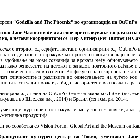
орски “
Godzilla and The Phoenix” во организација на OuUnPo 
метник Јане Чаловски ќе има свое претставување во рамки на 
nPo, а негови координатори се Пер Хитнер (Per Hüttner) и С
oenix
е вториот од серијата настани организирани од OuUnPo в
очки за дијалог и истражувачки процес со локални партнери в
на здобивање на нови сознанија за врската меѓу обновувањето
аат како репрезенти на истокот и западот, повторното раѓање и
на различен поглед врз светот. Во фокусот на секој настан е и 
ажат сличностите и разликите во однесувањето на луѓето кои,
ативните ситуации можат да бидат искористени во насока на разв
анизирана од страна на OuUnPo, беше одржана во Либан (во деке
жувања во Шведска (мај, 2014) и Бразил (септември, 2014).
уметници, куратори и истражувачи, меѓу кои и Чаловски, а која 
уметничка продукција.
 во соработка со Vision Forum, Global Art and the Museum од Карл
ранцускиот културен центар во Токио, уметникот Јане