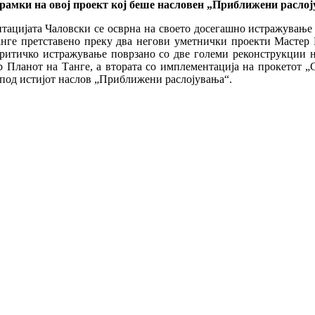
рамки на овој проект кој беше насловен „Приближени раслој
тацијата Чаловски се осврна на своето досегашно истражување 
анге претставено преку два негови уметнички проекти Мастер 
ритичко истражување поврзано со две големи реконструкции на 
 Планот на Танге, а втората со имплементација на прокетот „Ск
и под истијот наслов „Приближени раслојувања“.