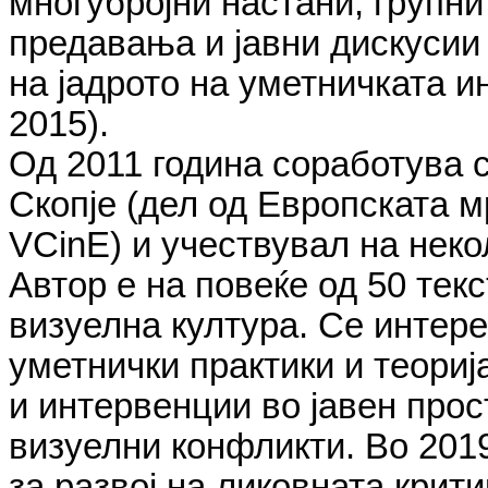
многубројни настани, групни
предавања и јавни дискусии 
на јадрото на уметничката и
2015).
Од 2011 година соработува с
Скопје (дел од Европската м
VCinE) и учествувал на нек
Автор е на повеќе од 50 тек
визуелна култура. Се интер
уметнички практики и теориј
и интервенции во јавен прос
визуелни конфликти. Во 2019
за развој на ликовната кри