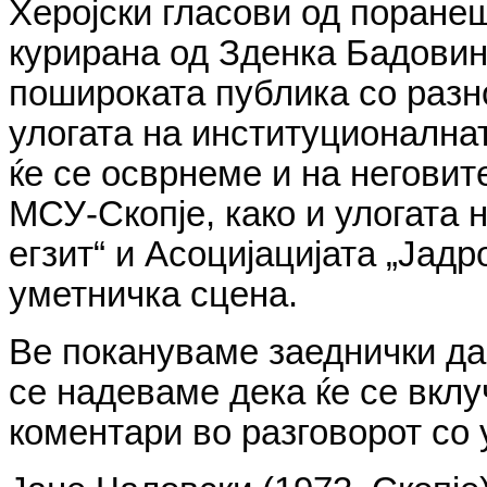
Херојски гласови од поране
курирана од Зденка Бадовин
пошироката публика со разно
улогата на институционалнат
ќе се осврнеме и на негови
МСУ-Скопје, како и улогата 
егзит“ и Асоцијацијата „Јад
уметничка сцена.
Ве покануваме заеднички да
се надеваме дека ќе се вкл
коментари во разговорот со 