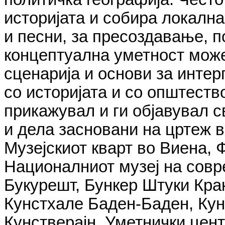
историјата и собира локална
и песни, за пресоздавање, 
концептуална уметност може
сценарија и основи за инте
со историјата и со општеств
прикажувал и ги објавувал 
и дела засновани на цртеж в
Музејскиот кварт во Виена, 
Националниот музеј на сов
Букурешт, Бункер Штуки Кра
Кунстхале Баден-Баден, Кун
Кунстверајн, Уметнички цент