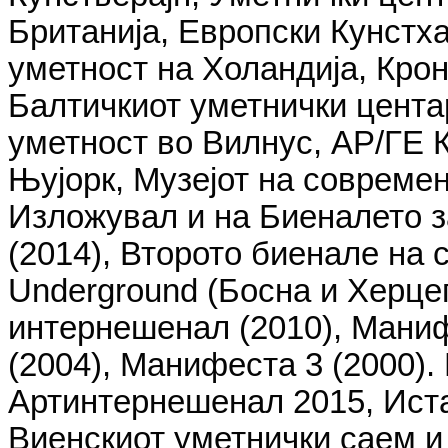
Британија, Европски Кунстх
уметност на Холандија, Крон
Балтичкиот уметнички цента
уметност во Вилнус, АР/ГЕ К
Њујорк, Музејот на современ
Изложувал и на Биеналето з
(2014), Второто биенале на
Underground (Босна и Херце
интернешенал (2010), Маниф
(2004), Манифеста 3 (2000).
Артинтернешенал 2015, Иста
Виенскиот уметнички саем и