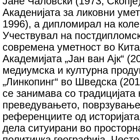
Јане Чаловски (1973, Скопје
Акаденијата за ликовни умет
1996), а дипломирал на коле
Учествувал на постдипломск
современа уметност во Китак
Академијата „Јан ван Ајк“ (2
медиумска и културна проду
„Линкопинг“ во Шведска (201
се занимава со традицијата
преведувањето, поврзувањет
референциите од историјата 
дела ситуирани во просторн
политичка географија. Често