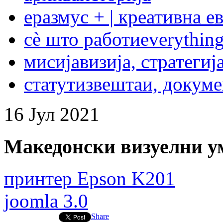
еразмус + | креативна е
сѐ што работи
everything
мисија
визија, стратегиј
статут
извештаи, докум
16
Јул
2021
Македонски визуелни у
принтер Epson K201
joomla 3.0
Share