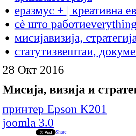
еразмус + | креативна е
сѐ што работи
everything
мисија
визија, стратегиј
статут
извештаи, докум
28
Окт
2016
Мисија, визија и страте
принтер Epson K201
joomla 3.0
Share