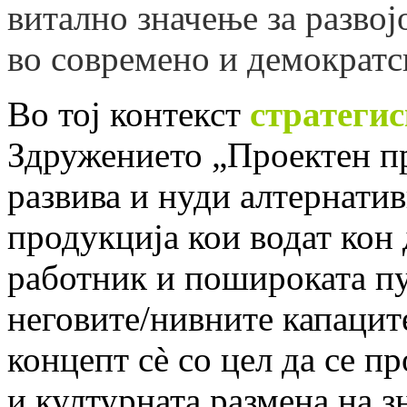
витално значење за разво
во современо и демократс
Во тој контекст
стратегис
Здружението „Проектен про
развива и нуди алтернатив
продукција кои водат кон
работник и пошироката пу
неговите/нивните капацит
концепт сè со цел да се п
и културната размена на з