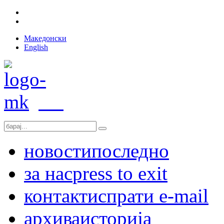
Македонски
English
новости
последно
за нас
press to exit
контакт
испрати e-mail
архива
историја