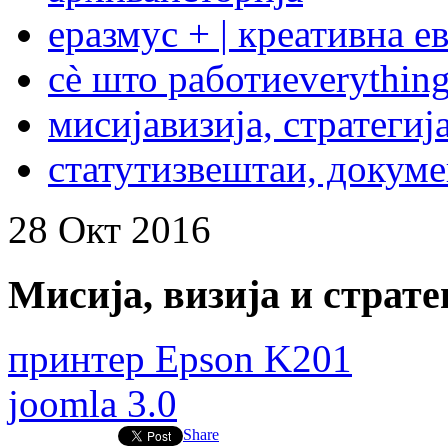
еразмус + | креативна е
сѐ што работи
everything
мисија
визија, стратегиј
статут
извештаи, докум
28
Окт
2016
Мисија, визија и страте
принтер Epson K201
joomla 3.0
Share