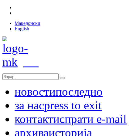
Македонски
English
новости
последно
за нас
press to exit
контакт
испрати e-mail
архива
историја