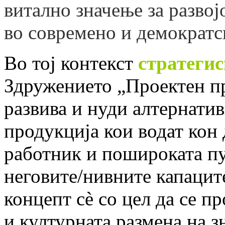
витално значење за разво
во современо и демократс
Во тој контекст
стратегис
Здружението „Проектен про
развива и нуди алтернатив
продукција кои водат кон
работник и пошироката пу
неговите/нивните капацит
концепт сè со цел да се п
и културната размена на з