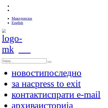
Македонски
English
новости
последно
за нас
press to exit
контакт
испрати e-mail
архива
историја