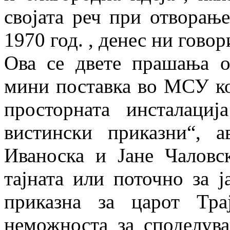
својата реч при отворање
1970 год. , денес ни гово
Ова се двете прашања о
мини поставка во МСУ ко
просторната инсталаци
вистински приказни“, 
Иваноска и Јане Чаловск
тајната или поточно за ј
приказна за царот Тр
неможноста за споделува