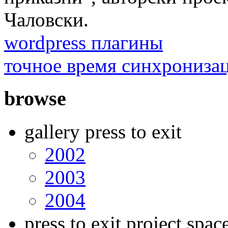
Чаловски.
wordpress плагины
точное время синхрониза
browse
gallery press to exit
2002
2003
2004
press to exit project spac