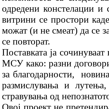
одредени констелации и с
витрини се простори каде
можат (и не смеат) да се з
се повторат.
Поставката ја сочинуваат
МСУ како: разни договори
за благодарности, новина
размислувања и лутења,
стравувања од непознатот
Овој проект не претендира