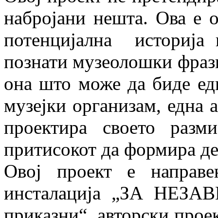
набројани нешта. Ова е о
потенцијална историја 
познати музеолошки фрази,
она што може да биде ед
музејки организам, една а
проектира своето разм
притисокот да формира д
Овој проект е направ
инсталација „ЗА НЕЗА
приказни“, авторски прое