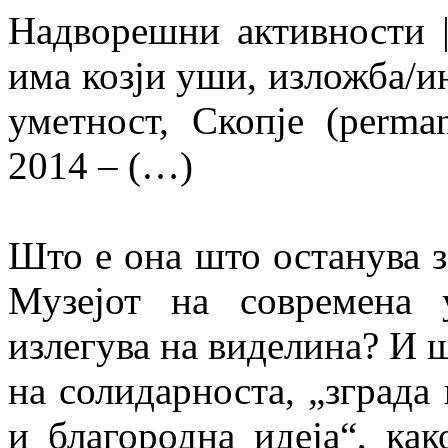
Надворешни активности 
има козји уши, изложба/ин
уметност, Скопје (perman
2014 – (…)
Што е она што останува з
Музејот на современа
излегува на виделина? И ш
на солидарноста, „зграда
и благородна идеја“, ка