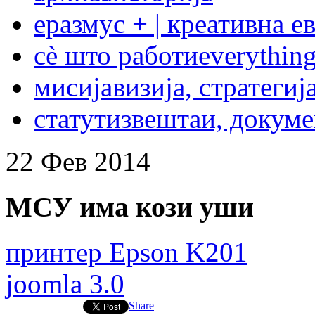
еразмус + | креативна е
сѐ што работи
everything
мисија
визија, стратегиј
статут
извештаи, докум
22
Фев
2014
МСУ има кози уши
принтер Epson K201
joomla 3.0
Share