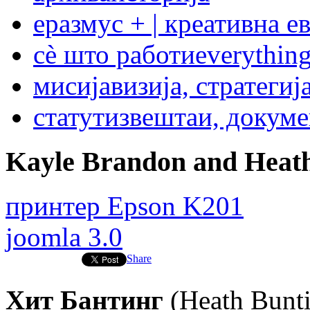
еразмус + | креативна е
сѐ што работи
everything
мисија
визија, стратегиј
статут
извештаи, докум
Kayle Brandon and Heath
принтер Epson K201
joomla 3.0
Share
Хит Бантинг
(Heath Bunt