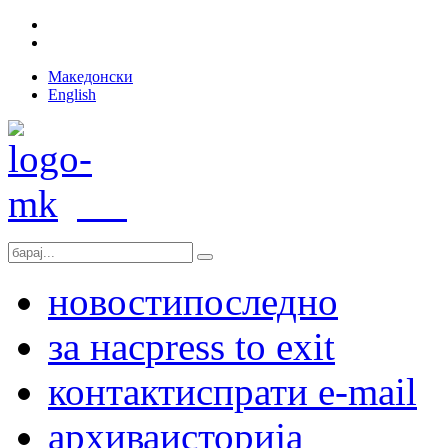
Македонски
English
новости
последно
за нас
press to exit
контакт
испрати e-mail
архива
историја