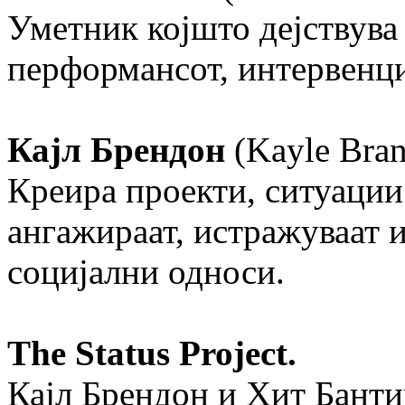
Уметник којшто дејствува
перформансот, интервенци
Кајл Брендон
(Kayle Bra
Креира проекти, ситуации
ангажираат, истражуваат 
социјални односи.
The Status Project.
Кајл Брендон и Хит Банти