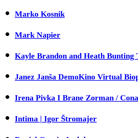
Marko Kosnik
Mark Napier
Kayle Brandon and Heath Bunting T
Janez Janša DemoKino Virtual Biop
Irena Pivka I Brane Zorman / Cona 
Intima | Igor Štromajer