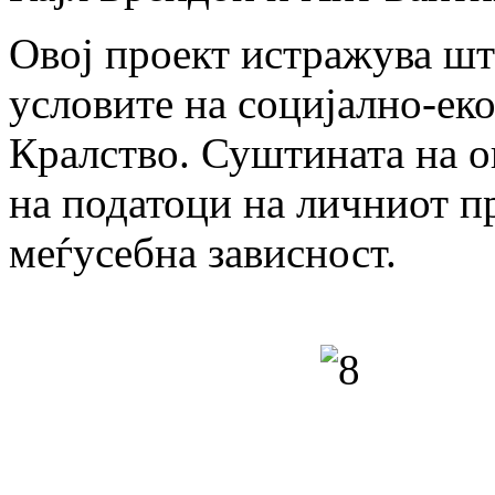
Овој проект истражува што
условите на социјално-ек
Кралство. Суштината на ов
на податоци на личниот пр
меѓусебна зависност.