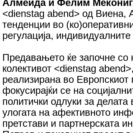
Алмеида и Фелим Мекони
<dienstag abend> од Виена,
тенденции во (ко)оперативни
регулација, индивидуалните 
Предавањето ќе започне со 
колективот <dienstag abend>,
реализирана во Европскиот 
фокусирајќи се на социјални
политички одлуки за делата в
улогата на афективното инф
претстави и партнерската и