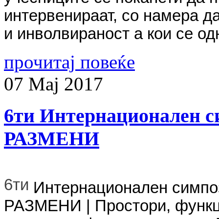
интервенираат, со намера д
и инволвираност а кои се од
прочитај повеќе
07
Мај
2017
6ти Интернационален
РАЗМЕНИ
6ти
Интернационален симп
РАЗМЕНИ
|
Простори, функц