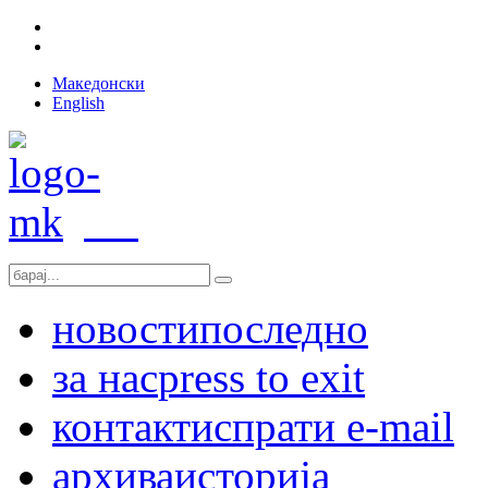
Македонски
English
новости
последно
за нас
press to exit
контакт
испрати e-mail
архива
историја