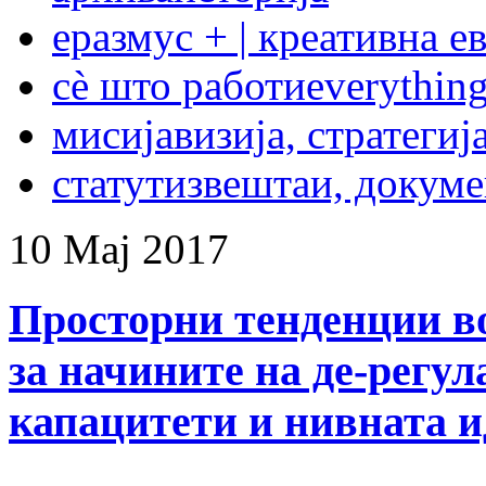
еразмус + | креативна е
сѐ што работи
everything
мисија
визија, стратегиј
статут
извештаи, докум
10
Мај
2017
Просторни тенденции во
за начините на де-регу
капацитети и нивната 