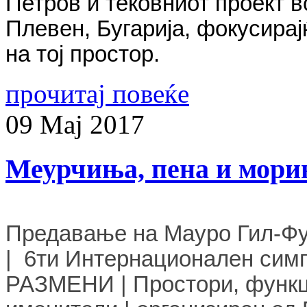
Петров и тековниот проект в
Плевен, Бугарија, фокусирај
на тој простор.
прочитај повеќе
09
Мај
2017
Меурчиња, пена и мор
Предавање на Мауро Гил-Фу
|
6ти Интернационален си
РАЗМЕНИ
|
Простори, функц