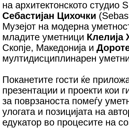
на архитектонското студио
S
Себастијан Цихочки
(
Sebas
Музејот на модерна уметност
младите уметници
Клелија
Скопје, Македонија и
Дороте
мултидисциплинарен уметник
Поканетите гости ќе прилож
презентации и проекти кои г
за поврзаноста помеѓу уметн
улогата и позицијата на авто
едукатор во процесите на с