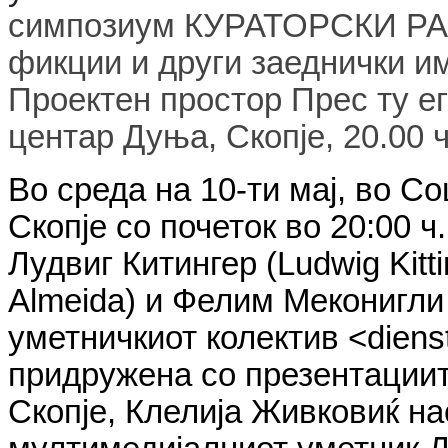
симпозиум КУРАТОРСКИ Р
фикции и други заеднички и
Проектен простор Прес ту ег
центар Дуња, Скопје, 20.00 ч
Во среда на 10-ти мај, во С
Скопје со почеток во 20:00 ч
Лудвиг Китингер (Ludwig Kitt
Almeida) и Фелим Меконигли 
уметничкиот колектив <diens
придружена со презентациит
Скопје, Клелија Живковиќ н