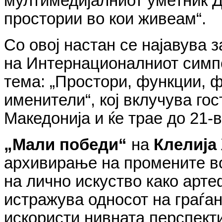
мултимедијалниот уметник Д
простории во кои живеам“.
Со овој настан се најавува
на Интернационалниот симпо
тема: „Простори, функции, ф
именители“, кој вклучува гос
Македонија и ќе трае до 21-в
„Мали победи“
на
Клелија
архивирање на промените во
на лично искуство како арте
истражува односот на граѓан
искористи нивната перспекти