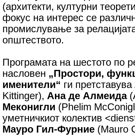
(архитекти, културни теорети
фокус на интерес се различн
промислување за релацијата
општеството.
Програмата на шестото по
р
насловен
„Простори, функ
именители“
ги претставува
Kittinger
),
Ана де Алмеида
(
Меконигли
(
Phelim
McConigl
уметничкиот колектив <
diens
Мауро Гил-Фурние
(
Mauro