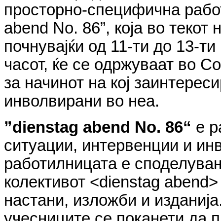
просторно-специфична работ
abend No. 86”, која во текот
почнувајќи од 11-ти до 13-ти
часот, ќе се одржуваат во С
за начинот на кој заинтерес
инволвирани во нea.
”dienstag abend No. 86“
е р
ситуации, интервенции и ин
работилницата е споделувањ
колективот <dienstag abend>
настани, изложби и изданија
учесниците се поканети да пр