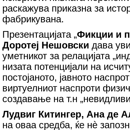
раскажува приказна за истор
фабрикувана.
Презентацијата „
Фикции и п
Доротеј Нешовски
дава уви
уметникот за релацијата „ин
низата потенцијали на исчи
постојаното, јавното наспро
виртуелниот наспроти физич
создавање на т.н „невидливи
Лудвиг Китингер, Ана де 
на оваа средба, ќе нè запозн