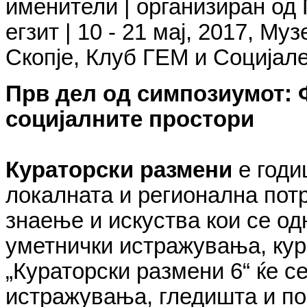
именители
|
организиран од 
егзит |
10 - 21 мај, 2017
, Муз
Скопје,
Клуб ГЕМ и Социјале
Прв дел од симпозиумот: Ф
социјалните простори
Кураторски размени
е годи
локалната и регионална пот
знаење и искуства кои се од
уметнички истражувања, кура
„Кураторски размени 6“ ќе с
истражувања, гледишта и по