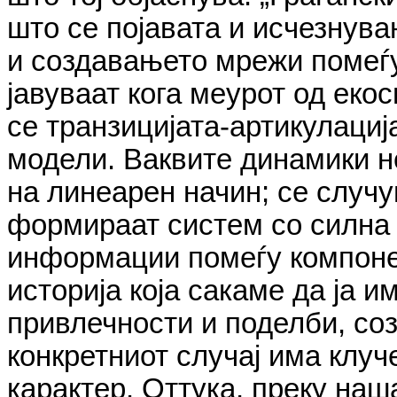
што се појавата и исчезнува
и создавањето мрежи помеѓу
јавуваат кога меурот од еко
се транзицијата-артикулаци
модели. Ваквите динамики н
на линеарен начин; се случу
формираат систем со силна 
информации помеѓу компоне
историја која сакаме да ја и
привлечности и поделби, со
конкретниот случај има клуч
карактер. Оттука, преку наша