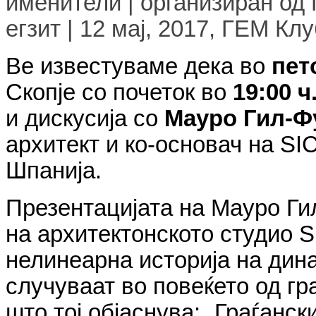
именители
|
организиран од 
егзит |
12 мај, 2017
,
ГЕМ Клуб
Ве известуваме дека во
пет
Скопје со почеток во
19:
00 ч
и дискусија со
Мауро Гил-
архитект и ко-основач на
SI
Шпанија.
Презентацијата на Мауро Ги
на архитектонското студио
S
нелинеарна историја на дин
случуваат во повеќето од гр
што тој објаснува: „Граѓанс