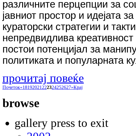
различните перцепции за со
јавниот простор и идејата з
кураторски стратегии и такт
непредвидлив
a
креативност 
постои потенцијал за манип
политиката и популарната ку
прочитај повеќе
Почеток
«
18
19
20
21
22
23
24
25
26
27
»
Крај
browse
gallery press to exit