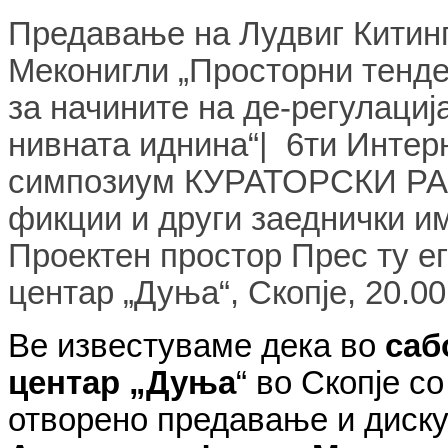
Предавање на Лудвиг Китин
Меконигли „
Просторни тенде
за начините на де-регулациј
нивната иднина
“| 6ти Инте
симпозиум КУРАТОРСКИ Р
фикции и други заеднички и
Проектен простор Прес ту ег
центар „Дуња“, Скопје, 20.00
Ве известуваме дека во
саб
центар „Дуња
“ во Скопје со
отворено предавање и диску