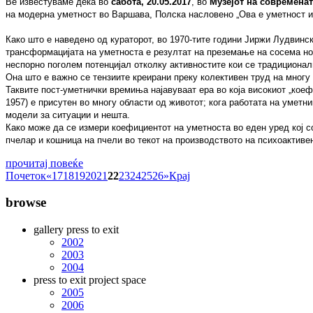
Ве известуваме дека во
сабота, 20.05.2017
, во
Музејот на современат
на модерна уметност во Варшава, Полска насловено
„
Ова е уметност и
Како што е наведено од кураторот,
во 1970-тите години Јиржи Лудвинск
трансформацијата на уметноста е резултат на преземање на сосема нов
неспорно поголем потенцијал отколку активностите кои се традиционалн
Она што е важно се тензиите креирани преку колективен труд на многу
Таквите пост-уметнички времиња најавуваат ера во која високиот „кое
1957) е присутен во многу области од животот; кога работата на уметн
модели за ситуации и нешта.
Како може да се измери коефициентот на уметноста во еден уред кој со
пчелар и кошница на пчели во текот на производството на психоактиве
прочитај повеќе
Почеток
«
17
18
19
20
21
22
23
24
25
26
»
Крај
browse
gallery press to exit
2002
2003
2004
press to exit project space
2005
2006