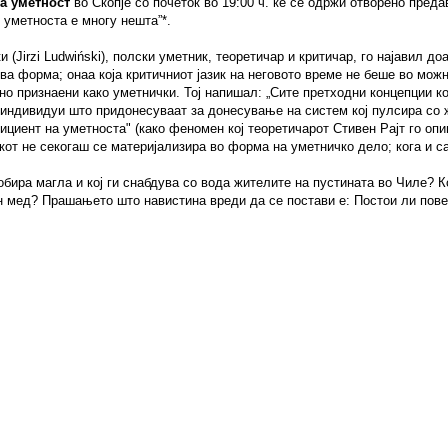
а уметност
во Скопје со почеток во 19:00 ч. ќе се одржи отворено пред
 уметноста е многу нешта”*
.
и (
Jirzi
Ludwi
ń
ski
), полски уметник, теоретичар и критичар, го најавил д
а форма; онаа која критичниот јазик на неговото време не беше во можн
о признаени како уметнички. Тој напишал: „Сите претходни концепции ко
 индивидуи што придонесуваат за донесување на систем кој пулсира со жи
фициент на уметноста" (како феномен кој теоретичарот Стивен Рајт го о
икот не секогаш се материјализира во форма на уметничко дело; кога и 
бира магла и кој ги снабдува со вода жителите на пустината во Чиле? К
н мед? Прашањето што навистина вреди да се постави е: Постои ли пове