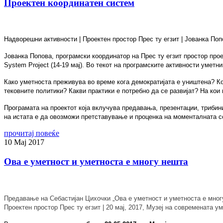
Проектен координатен систем
Надворешни
активности
|
Проектен
простор
Прес
ту
егзит
|
Јованка
Поп
Јованка Попова, програмски координатор на Прес ту егзит простор про
System
Project
(14-19 мај). Во текот на програмските активности умет
Како уметноста преживува во време кога демократијата е уништена? Ко
тековните политики? Какви практики е потребно да се развијат? На кои
Програмата на проектот која
вклучува предавања, презентации, трибин
на истата е да овозможи претставување и проценка на моменталната со
прочитај повеќе
10
Мај
2017
Ова е уметност и уметноста е многу нешта
Предавање на Себастијан Цихочки „Ова е уметност и уметноста е м
Проектен простор Прес ту егзит |
20 мај, 2017
,
Музеј на современата уме