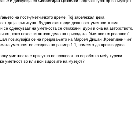
авање и дискусија со
Себастијан Цихочки
водечки куратор во Музејот
оаѓањето на пост-уметничкото време. Тој забележал дека
ост да ја критикува. Лудвински тврди дека пост-уметноста има
и се однесуваат на уметноста се откажани, дури и она на авторството.
вот, како некое гигантско дело на природата. Уметност = реалност“.
пишал повикувајќи се на предавањето на Марсел Дишан „Креативен чин",
самата уметност се создава во размер 1:1, наместо да производува
олку уметноста е присутна во процесот на соработка меѓу турски
ќе уметност во или вон ѕидовите на музејот?