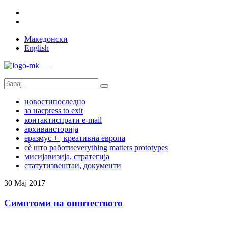
Македонски
English
новости
последно
за нас
press to exit
контакт
испрати e-mail
архива
историја
еразмус + | креативна европа
сѐ што работи
everything matters prototypes
мисија
визија, стратегија
статут
извештаи, документи
30
Мај
2017
Симптоми на општеството