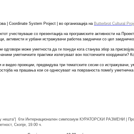
ова
|
Coordinate System Project |
во организација на
Butterbrot Cultural Proj
ектот учествуваше со презентација на програмските активности на Проек
ници, активисти и урбани истражувачи работеа заеднички со цел заедничк
и одговори може уметноста да ги понуди кога станува збор за присвојув
 начини уметничките практики излегуваат вон постоечките координати? К
и и видео проекции,
предвидува т
ри тематските сесии со истражувачи, у
стојба на прашања кои се однесуваат на поврзаноста помеѓу уметничка и
ногу нешта“| 6ти Интернационален симпозиум КУРАТОРСКИ РАЗМЕНИ
|
Пр
тност, Скопје, 19.00 ч.