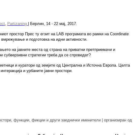
ect
,
Partizaning
|
Берлин
, 14 - 22
мај
, 2017
.
тниот простор Прес ту егзит на LAB програмата во рамки на
Coordinate
о вмрежување и подготовка на идни активности.
ањето на јавните места од страна на приватни претприемачи и
ои
субверзивни
стратегии
треба
да
се
спроведат
?
метници и куратори од земјите од Централна и Источна Европа. Целта
нтеракција и урбаните јавни простори.
остори, функции, фикции и други заеднички именители
|
организиран од