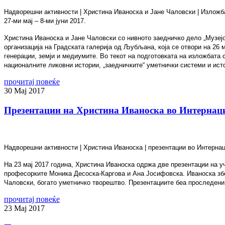
Надворешни активности | Христина Иваноска и Јане Чаловски | Излож
27-ми мај – 8-
ми јуни
201
7.
Христина Иваноска и Јане Чаловски со нивното заедничко дело „Музејо
организација на Градската галерија од Љубљана, која се отвори на 26 
генерации, земји и медиумите. Во текот на подготовката на изложбата 
националните ликовни истории, „заедничките“ уметнички системи и исто
прочитај повеќе
30
Мај
2017
Презентации на Христина Иваноска во Интерна
Надворешни активности | Христина Иваноска |
презентации во Интерна
На 23 мај 2017 година, Христина Иваноска одржа две презентации на 
професорките Моника Десоска-Каргова и Ана Јосифовска. Иваноска збо
Чаловски, богато уметничко творештво. Презентациите беа проследени
прочитај повеќе
23
Мај
2017