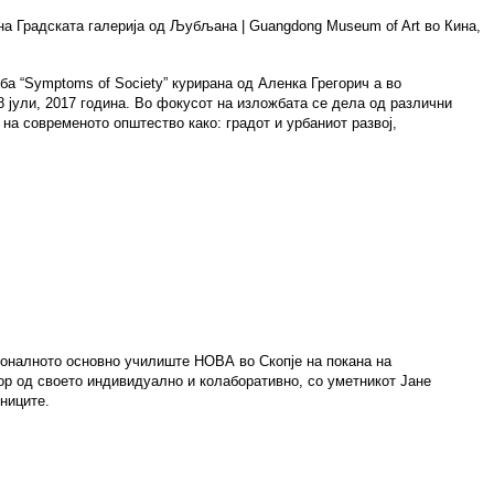
 на Градската галерија од Љубљана
|
Guangdong Museum of Art во Кина
,
ба “Symptoms of Society”
курирана од Аленка Грегорич а во
 8 јули, 2017 година. Во фокусот на изложбата се дела од различни
на современото општество како: градот и урбаниот развој,
ионалното основно училиште НОВА во Скопје на покана на
ор од своето индивидуално и колаборативно, со уметникот Јане
чениците.