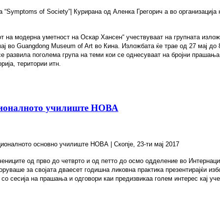
ба
“Symptoms of Society”
| Курирана
од Аленка Грегорич а во организација
т на модерна уметност на Оскар Хансен“ учествуваат на групната излож
мај во Guangdong Museum of Art во Кина. Изложбата ќе трае од 27 мај до
се развила поголема група на теми кои се однесуваат на бројни прашања 
рија, територии итн.
ционалното училиште НОВА
ционалното основно училиште НОВА
| Скопје, 23-ти мај 201
7
учениците од прво до четврто и од петто до осмо одделение во Интернац
руваше за својата дваесет годишна ликовна практика презентирајќи изб
 со сесија на прашања и одговори каи предизвикаа голем интерес кај у