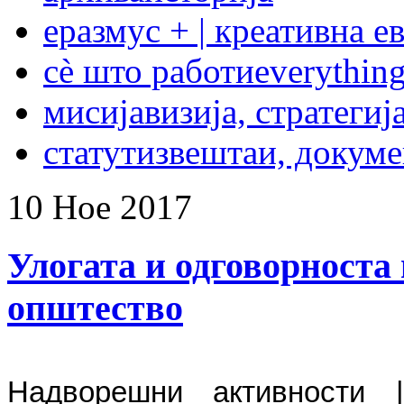
еразмус + | креативна е
сѐ што работи
everything
мисија
визија, стратегиј
статут
извештаи, докум
10
Ное
2017
Улогата и одговорноста 
општество
Надворешни активности 