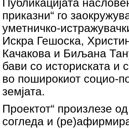
Публикацијата насловен
приказни“ го заокружув
уметничко-истражувачки
Искра Гешоска, Христи
Качакова и Биљана Тану
бави со историската и 
во поширокиот социо-по
земјата.
Проектот“ произлезе од
согледа и (ре)афирмира