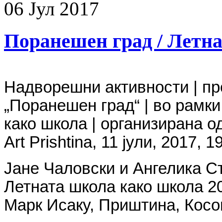
06
Јул
2017
Поранешен град / Летн
Надворешни
активности
|
пр
„Поранешен град“
|
во рамки
како школа
|
организирана
о
Art Prishtina, 11
јули,
2017, 19
Јане Чаловски и Ангелика Ст
Летната школа како школа 2
Марк Исаку, Приштина, Косо