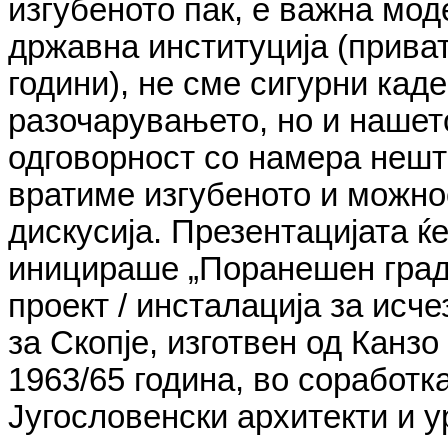
изгубеното пак, е важна мо
државна институција (приват
години), не сме сигурни каде
разочарувањето, но и нашет
одговорност со намера нешт
вратиме изгубеното и можно
дискусија. Презентацијата ќе
иницираше „Поранешен град“
проект / инсталација за исч
за Скопје, изготвен од Канз
1963/65 година, во соработк
Југословенски архитекти и у