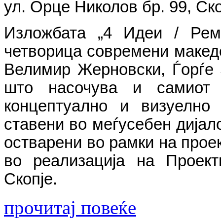
ул. Орце Николов бр. 99,
Ско
Изложбата „4
И
деи / Рем
четворица современи македо
Велимир Жерновски, Ѓорѓе 
што насочува и самиот 
концептуално и визуелно
ставени во меѓусебен дијало
остварени во рамки на проек
во реализација на Проект
Скопје.
прочитај повеќе