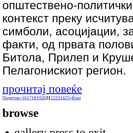
општествено-политичкио
контекст преку исчитув
симболи, асоцијации, з
факти, од првата полов
Битола, Прилеп и Круше
Пелагонискиот регион.
прочитај повеќе
Почеток
«
16
17
18
19
20
21
22
23
24
25
»
Крај
browse
gallery press to exit