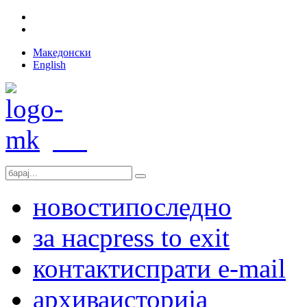
Македонски
English
новости
последно
за нас
press to exit
контакт
испрати e-mail
архива
историја