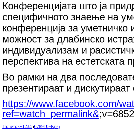
Конференцијата што ја прид
специфичното знаење на ум
конференција за уметничко 
можност за длабинско истр
индивидуализам и расистичк
перспектива на естетската п
Во рамки на
два последоват
презентираат и дискутираат 
https://www.facebook.com/watc
ref=watch_permalink&
;v=685
Почеток
«
1
2
3
4
5
6
7
8
9
10
»
Крај