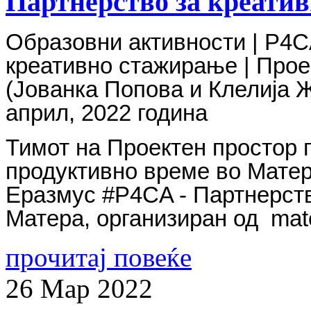
Партнерство за креати
Образовни активности | P4C
креативно стажирање |
Прое
(Јованка Попова и Клелија Ж
април, 2022 година
Тимот на
Проектен простор п
продуктивно време во Матера
Еразмус #P4CA - Партнерств
Матера, организиран
од
mate
прочитај повеќе
26
Мар
2022