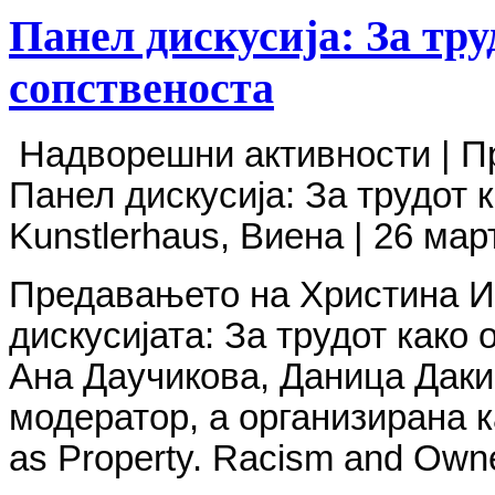
Панел дискусија: За тру
сопственоста
Надворешни активности | П
Панел дискусија: За трудот к
Kunstlerhaus, Виена | 26 мар
Предавањето на Христина И
дискусијата: За трудот како
Ана Даучикова, Даница Даки
модератор,
а организирана
к
as Property. Racism and Owne