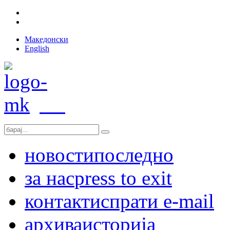
Македонски
English
новости
последно
за нас
press to exit
контакт
испрати e-mail
архива
историја