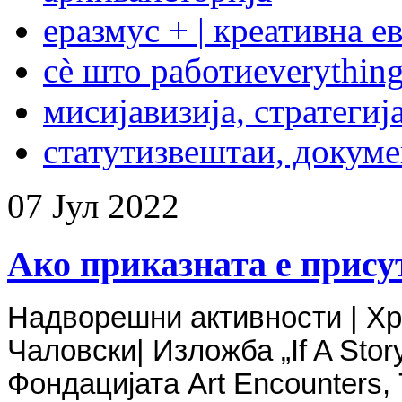
еразмус + | креативна е
сѐ што работи
everything
мисија
визија, стратегиј
статут
извештаи, докум
07
Јул
2022
Ако приказната е прису
Надворешни активности | Хр
Чаловски| Изложба „If A Story
Фондацијата Art Encounters, 