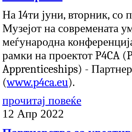
На
14
ти
јуни
,
вторник
,
со
п
Музејот
на
современата
у
меѓународна
конференциј
рамки
на
проектот
P4CA (Pa
Apprenticeships) -
Партнер
(
www.p4ca.eu
).
прочитај повеќе
12
Апр
2022