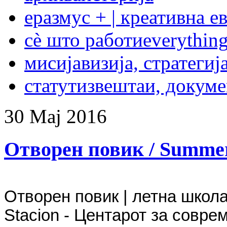
еразмус + | креативна е
сѐ што работи
everything
мисија
визија, стратегиј
статут
извештаи, докум
30
Мај
2016
Отворен повик / Summer 
Отворен повик | летна школа
Stacion - Центарот за соврем