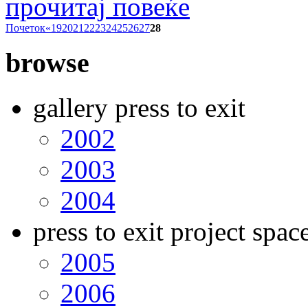
прочитај повеќе
Почеток
«
19
20
21
22
23
24
25
26
27
28
browse
gallery press to exit
2002
2003
2004
press to exit project spac
2005
2006