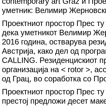
contemporary art Graz и Прое
уметник: Велимир Жерновски
Проектниот простор Прес ту 
дека уметникот Велимир Жер
2016 година, остварува рези
Австрија, како дел од прог
CALLING. Резиденцискиот пр
организација на < rotor >, а
од Грац, во соработка со Пр
Проектниот простор Прес ту 
престој предложи десет мак