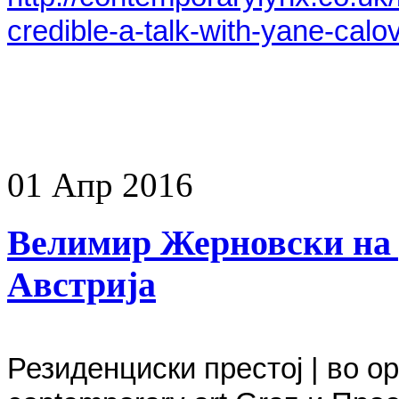
credible-a-talk-with-yane-calo
01
Апр
2016
Велимир Жерновски на 
Австрија
Резиденциски престој | во орг