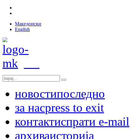
Македонски
English
новости
последно
за нас
press to exit
контакт
испрати e-mail
архива
историја