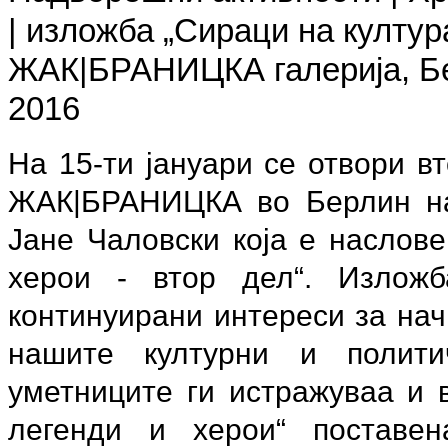
| изложба
„
Сираци на култура
ЖАК|БРАНИЦКА галерија, Бер
2016
На 15-ти јануари се отвори в
ЖАК|БРАНИЦКА во Берлин на
Јане Чаловски која е наслове
херои - втор дел“. Излож
континуирани интереси за нач
нашите културни и полити
уметниците ги истражуваа и 
легенди и херои“ поставен