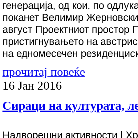
генерација, од кои, по одлу
поканет Велимир Жерновски.
август Проектниот простор П
пристигнувањето на австрис
на едномесечен резиденциски
прочитај повеќе
16
Јан
2016
Сираци на културата, ле
Надворешни активности | Х