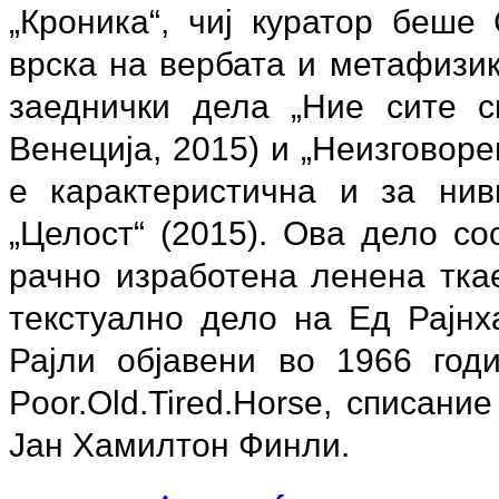
„Кроника“, чиј куратор беше
врска на вербата и метафизик
заеднички дела „Ние сите с
Венеција, 2015) и „Неизговоре
е карактеристична и за нив
„Целост“ (2015). Ова дело с
рачно изработена ленена тка
текстуално дело на Ед Рајнх
Рајли објавени во 1966 год
Poor.Old.Tired.Horse, списание
Јан Хамилтон Финли.